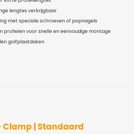
r korte profiellengtes
nge lengtes verkrijgbaar
ing met speciale schroeven of popnagels
n profielen voor snelle en eenvoudige montage
len golfplaatdaken
– Clamp | Standaard