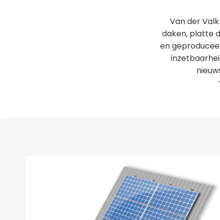
Van der Val
daken, platte
en geproduceer
inzetbaarhei
nieuw