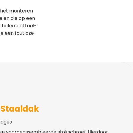
 het monteren
elen die op een
s helemaal tool-
ze een foutloze
– Staaldak
kages
en voorgeassembleerde stokschroef. Hierdoor