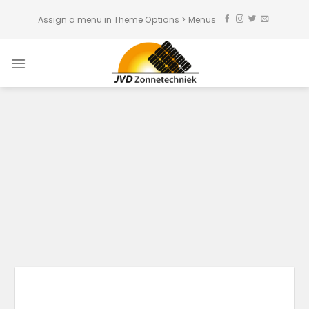
Skip
Assign a menu in Theme Options > Menus
to
content